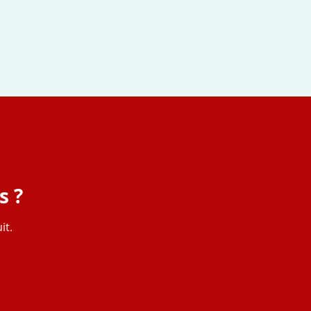
s ?
it.