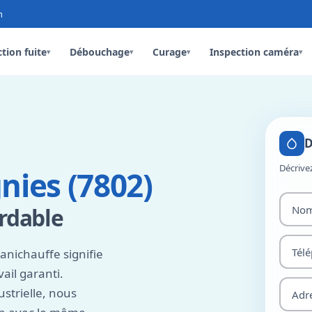
n
tion fuite
Débouchage
Curage
Inspection caméra
▾
▾
▾
▾
D
Décrive
ies (7802)
ordable
anichauffe signifie
vail garanti.
strielle, nous