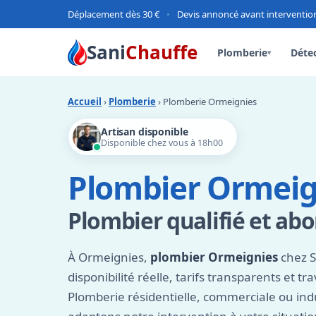
Déplacement dès 30 €
•
Devis annoncé avant interventio
Sani
Chauffe
Plomberie
Détec
▾
Accueil
›
Plomberie
› Plomberie Ormeignies
Artisan disponible
Disponible chez vous à 18h00
Plombier Ormeign
Plombier qualifié et ab
À Ormeignies,
plombier Ormeignies
chez S
disponibilité réelle, tarifs transparents et tra
Plomberie résidentielle, commerciale ou indu