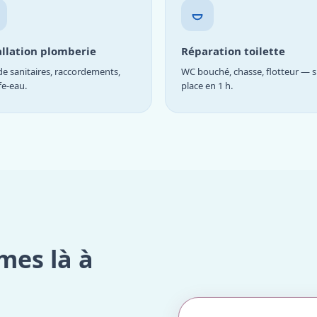
allation plomberie
Réparation toilette
e sanitaires, raccordements,
WC bouché, chasse, flotteur — s
fe-eau.
place en 1 h.
mes là à