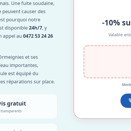
ais. Une fuite soudaine,
e peuvent causer des
est pourquoi notre
-10% su
st disponible
24h/7
, y
Valable ent
Un appel au
0472 53 24 26
Ormeignies et ses
d'eau importantes,
ule est équipé du
des réparations sur place.
Menti
is gratuit
s transparents