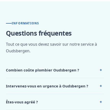
INFORMATIONS
Questions fréquentes
Tout ce que vous devez savoir sur notre service à
Oudsbergen.
+
Combien coûte plombier Oudsbergen ?
Nos tarifs sont publics et figurent dans le
tableau des prix
de notre hub service. Pour un devis personnalisé à
+
Intervenez-vous en urgence à Oudsbergen ?
Oudsbergen, appelez le 0472 53 24 26.
Oui, 24h/7, y compris dimanches et jours fériés.
Intervention en moins de 45 minutes en zone urbaine.
+
Êtes-vous agréé ?
Oui. Sanichauffe est une entreprise enregistrée et assurée