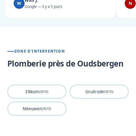
Wim J.
W
N
Google — il y a 5 jours
ZONE D'INTERVENTION
Plomberie près de Oudsbergen
Ellikom
Gruitrode
(3670)
(3670)
Meeuwen
(3670)