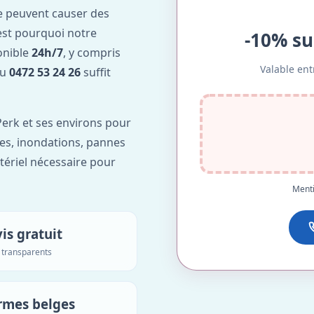
e peuvent causer des
est pourquoi notre
-10% su
onible
24h/7
, y compris
Valable ent
au
0472 53 24 26
suffit
erk et ses environs pour
ntes, inondations, pannes
tériel nécessaire pour
Menti
is gratuit
s transparents
rmes belges