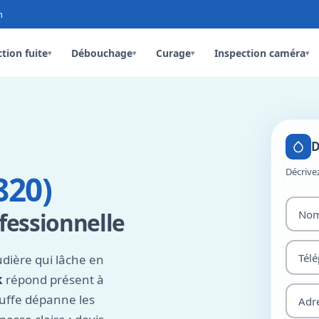
n
tion fuite
Débouchage
Curage
Inspection caméra
▾
▾
▾
▾
D
Décrive
820)
ofessionnelle
dière qui lâche en
k
répond présent à
auffe dépanne les