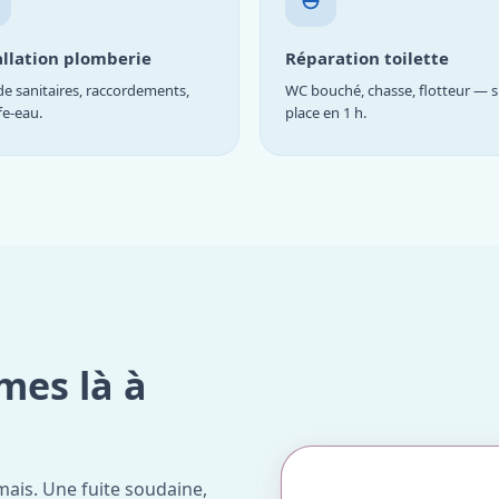
allation plomberie
Réparation toilette
e sanitaires, raccordements,
WC bouché, chasse, flotteur — s
fe-eau.
place en 1 h.
mes là à
ais. Une fuite soudaine,