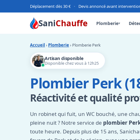
Déplacement dès 30 €
•
Devis annoncé avant interventio
Sani
Chauffe
Plomberie
Détec
▾
Accueil
›
Plomberie
› Plomberie Perk
Artisan disponible
Disponible chez vous à 12h25
Plombier Perk (1
Réactivité et qualité pr
Un robinet qui fuit, un WC bouché, une chau
pleine nuit ? Notre service de
plombier Per
toute heure. Depuis plus de 15 ans, Sanich