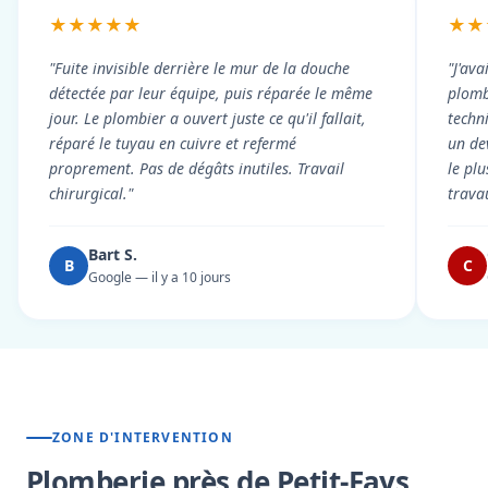
★★★★★
★★
"Fuite invisible derrière le mur de la douche
"J'ava
détectée par leur équipe, puis réparée le même
plomb
jour. Le plombier a ouvert juste ce qu'il fallait,
techni
réparé le tuyau en cuivre et refermé
un dev
proprement. Pas de dégâts inutiles. Travail
le pl
chirurgical."
trava
Bart S.
B
C
Google — il y a 10 jours
ZONE D'INTERVENTION
Plomberie près de Petit-Fays