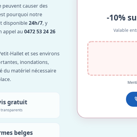
e peuvent causer des
est pourquoi notre
-10% su
st disponible
24h/7
, y
Valable ent
Un appel au
0472 53 24 26
etit-Hallet et ses environs
ortantes, inondations,
é du matériel nécessaire
lace.
Menti
is gratuit
s transparents
rmes belges