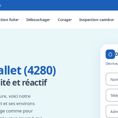
n
tion fuite
Débouchage
Curage
Inspection caméra
▾
▾
▾
▾
D
Décrive
llet (4280)
té et réactif
re, voici notre
t et ses environs
nage comme pour