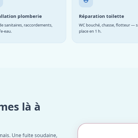
allation plomberie
Réparation toilette
e sanitaires, raccordements,
WC bouché, chasse, flotteur — s
fe-eau.
place en 1 h.
mes là à
ais. Une fuite soudaine,