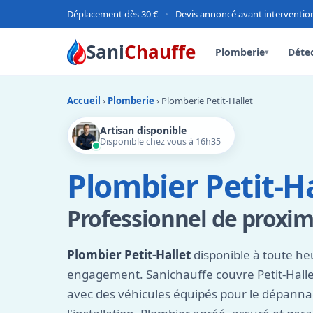
Déplacement dès 30 €
•
Devis annoncé avant interventio
Sani
Chauffe
Plomberie
Détec
▾
Accueil
›
Plomberie
› Plomberie Petit-Hallet
Artisan disponible
Disponible chez vous à 16h35
Plombier Petit-Ha
Professionnel de proximi
Plombier Petit-Hallet
disponible à toute heu
engagement. Sanichauffe couvre Petit-Halle
avec des véhicules équipés pour le dépan