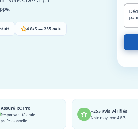
nt : vous savez à qui
appe.
atuit
4.8/5 — 255 avis
Assuré RC Pro
+255 avis vérifiés
Responsabilité civile
Note moyenne 4.8/5
professionnelle