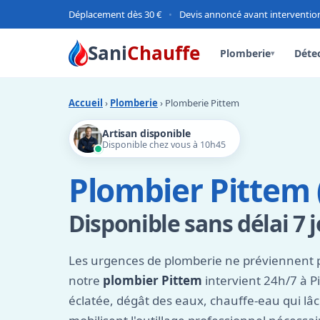
Déplacement dès 30 €
•
Devis annoncé avant interventio
Sani
Chauffe
Plomberie
Détec
▾
Accueil
›
Plomberie
› Plomberie Pittem
Artisan disponible
Disponible chez vous à 10h45
Plombier Pittem 
Disponible sans délai 7 j
Les urgences de plomberie ne préviennent 
notre
plombier Pittem
intervient 24h/7 à P
éclatée, dégât des eaux, chauffe-eau qui lâc