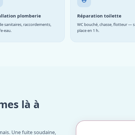
allation plomberie
Réparation toilette
e sanitaires, raccordements,
WC bouché, chasse, flotteur — s
fe-eau.
place en 1 h.
mes là à
ais. Une fuite soudaine,