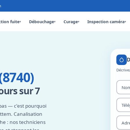
n
tion fuite
Débouchage
Curage
Inspection caméra
▾
▾
▾
▾
D
Décrive
(8740)
ours sur 7
pas — c'est pourquoi
ittem. Canalisation
he : nos techniciens