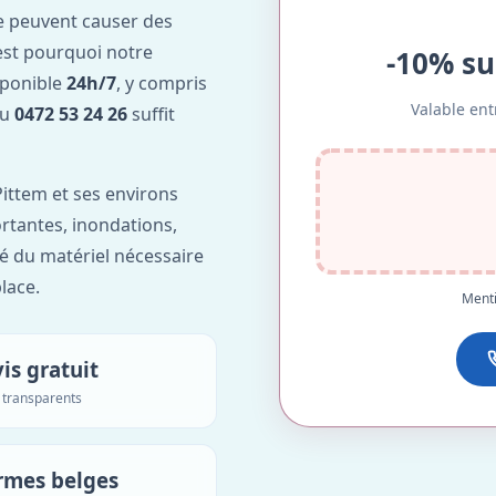
e peuvent causer des
est pourquoi notre
-10% su
sponible
24h/7
, y compris
Valable ent
au
0472 53 24 26
suffit
ittem et ses environs
ortantes, inondations,
é du matériel nécessaire
lace.
Menti
is gratuit
s transparents
rmes belges