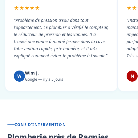
★★★★★
★★
"Problème de pression d'eau dans tout
"Inst
l'appartement. Le plombier a vérifié le compteur,
mains
le réducteur de pression et les vannes. Il a
impecc
trouvé une vanne à moitié fermée dans la cave.
parfa
Intervention rapide, prix honnête, et il m'a
adapt
expliqué comment éviter le problème à l'avenir."
Très s
Wim J.
W
N
Google — il y a 5 jours
ZONE D'INTERVENTION
Plomberie près de Ragnies