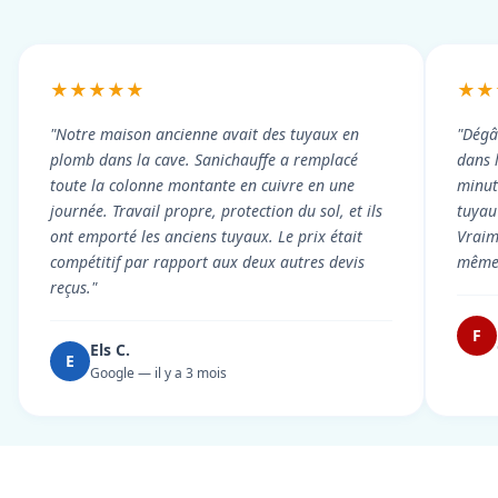
★★★★★
★★
"Notre maison ancienne avait des tuyaux en
"Dégâ
plomb dans la cave. Sanichauffe a remplacé
dans 
toute la colonne montante en cuivre en une
minute
journée. Travail propre, protection du sol, et ils
tuyau 
ont emporté les anciens tuyaux. Le prix était
Vraim
compétitif par rapport aux deux autres devis
même 
reçus."
F
Els C.
E
Google — il y a 3 mois