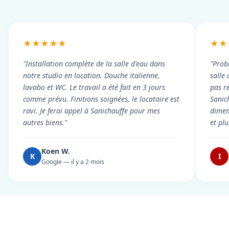
★★★★★
★★
"Installation complète de la salle d'eau dans
"Prob
notre studio en location. Douche italienne,
salle
lavabo et WC. Le travail a été fait en 3 jours
pas r
comme prévu. Finitions soignées, le locataire est
Sanic
ravi. Je ferai appel à Sanichauffe pour mes
dimen
autres biens."
et pl
Koen W.
K
I
Google — il y a 2 mois