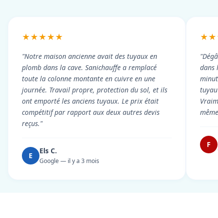
★★★★★
★★
"Notre maison ancienne avait des tuyaux en
"Dégâ
plomb dans la cave. Sanichauffe a remplacé
dans 
toute la colonne montante en cuivre en une
minute
journée. Travail propre, protection du sol, et ils
tuyau 
ont emporté les anciens tuyaux. Le prix était
Vraim
compétitif par rapport aux deux autres devis
même 
reçus."
F
Els C.
E
Google — il y a 3 mois