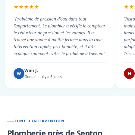
★★★★★
★★
"Problème de pression d'eau dans tout
"Inst
l'appartement. Le plombier a vérifié le compteur,
mains
le réducteur de pression et les vannes. Il a
impecc
trouvé une vanne à moitié fermée dans la cave.
parfa
Intervention rapide, prix honnête, et il m'a
adapt
expliqué comment éviter le problème à l'avenir."
Très s
Wim J.
W
N
Google — il y a 5 jours
ZONE D'INTERVENTION
Plomberie près de Septon