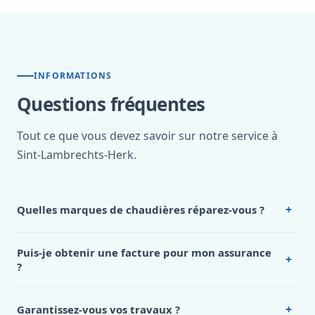
INFORMATIONS
Questions fréquentes
Tout ce que vous devez savoir sur notre service à
Sint-Lambrechts-Herk.
+
Quelles marques de chaudières réparez-vous ?
Notre
plombier Sint Lambrechts Herk
intervient sur
toutes les marques de chaudières : Vaillant, Viessmann,
Puis-je obtenir une facture pour mon assurance
+
Bulex, Viesmann, De Dietrich, Chappee, Saunier Duval,
?
Junkers, Bosch, et bien d’autres.
Notre expérience de plus
Bien entendu, notre
plombier Sint Lambrechts Herk
vous
de 15 ans nous a permis de développer une expertise sur
fournit systématiquement une facture détaillée conforme
tous les types de chaudières : gaz, mazout, condensation,
+
Garantissez-vous vos travaux ?
aux exigences des compagnies d’assurance.
Cette facture