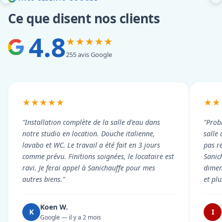
Ce que disent nos clients
4.8
★★★★★
255 avis Google
★★★★★
★★
"Installation complète de la salle d'eau dans
"Prob
notre studio en location. Douche italienne,
salle
lavabo et WC. Le travail a été fait en 3 jours
pas r
comme prévu. Finitions soignées, le locataire est
Sanic
ravi. Je ferai appel à Sanichauffe pour mes
dimen
autres biens."
et pl
Koen W.
K
I
Google — il y a 2 mois