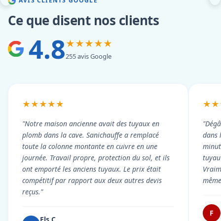
AVIS CLIENTS GOOGLE
Ce que disent nos clients
4.8
★★★★★
255 avis Google
★★★★★
★★
"Notre maison ancienne avait des tuyaux en
"Dégâ
plomb dans la cave. Sanichauffe a remplacé
dans 
toute la colonne montante en cuivre en une
minute
journée. Travail propre, protection du sol, et ils
tuyau 
ont emporté les anciens tuyaux. Le prix était
Vraim
compétitif par rapport aux deux autres devis
même 
reçus."
F
Els C.