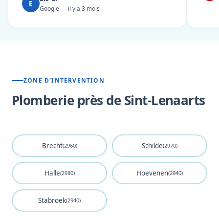
E
Google — il y a 3 mois
ZONE D'INTERVENTION
Plomberie près de Sint-Lenaarts
Brecht
Schilde
(2960)
(2970)
Halle
Hoevenen
(2980)
(2940)
Stabroek
(2940)