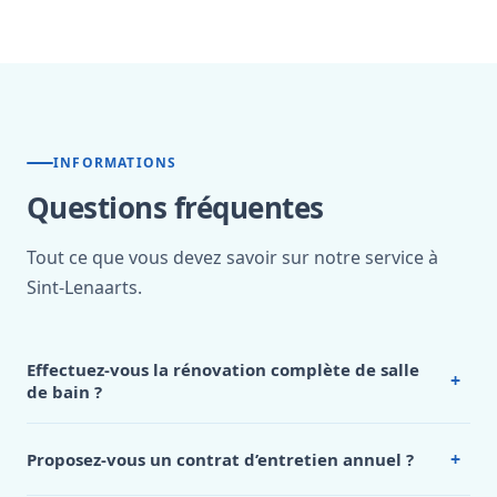
INFORMATIONS
Questions fréquentes
Tout ce que vous devez savoir sur notre service à
Sint-Lenaarts.
Effectuez-vous la rénovation complète de salle
+
de bain ?
Oui, notre
plombier Sint Lenaarts
réalise des rénovations
complètes de salle de bain, de la conception à la finition.
+
Proposez-vous un contrat d’entretien annuel ?
Nous gérons tous les aspects du projet : dépose de
Notre
plombier Sint Lenaarts
propose effectivement des
l’ancienne installation, modification des arrivées et