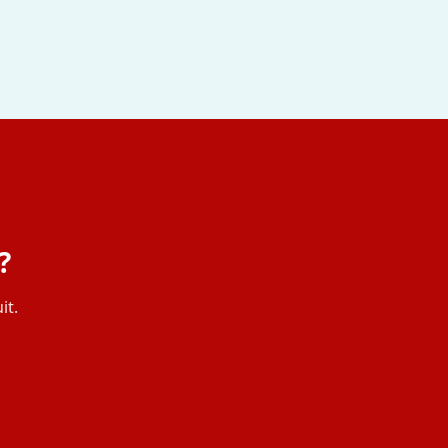
?
it.