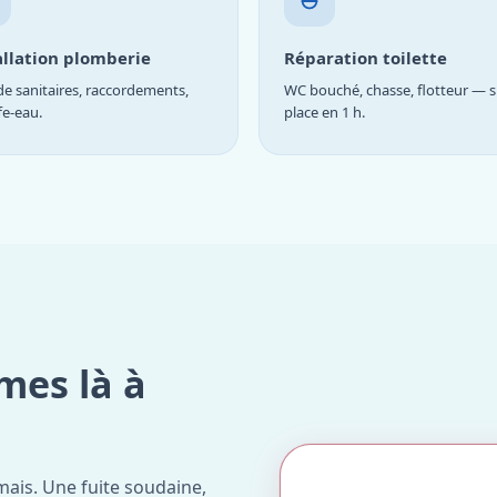
allation plomberie
Réparation toilette
e sanitaires, raccordements,
WC bouché, chasse, flotteur — s
fe-eau.
place en 1 h.
mes là à
ais. Une fuite soudaine,