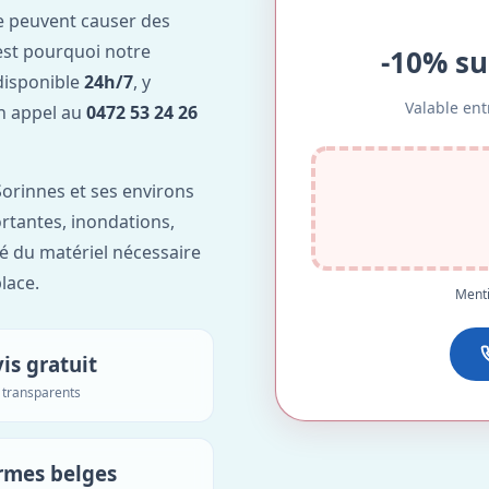
e peuvent causer des
est pourquoi notre
-10% su
disponible
24h/7
, y
Valable ent
Un appel au
0472 53 24 26
orinnes et ses environs
ortantes, inondations,
é du matériel nécessaire
lace.
Menti
is gratuit
s transparents
rmes belges