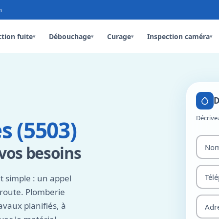
n
tion fuite
Débouchage
Curage
Inspection caméra
▾
▾
▾
▾
D
Décrive
s (5503)
 vos besoins
t simple : un appel
 route. Plomberie
vaux planifiés, à