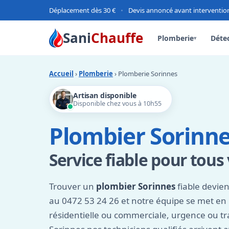
Déplacement dès 30 €
•
Devis annoncé avant interventio
Sani
Chauffe
Plomberie
Détec
▾
Accueil
›
Plomberie
› Plomberie Sorinnes
Artisan disponible
Disponible chez vous à 10h55
Plombier Sorinne
Service fiable pour tous
Trouver un
plombier Sorinnes
fiable devien
au 0472 53 24 26 et notre équipe se met en
résidentielle ou commerciale, urgence ou tra