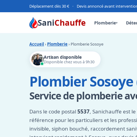
Déplacement dès 30 €
•
Devis annoncé avant interventio
Sani
Chauffe
Plomberie
Détec
▾
Accueil
›
Plomberie
› Plomberie Sosoye
Artisan disponible
Disponible chez vous à 9h30
Plombier Sosoye 
Service de plomberie ave
Dans le code postal
5537
, Sanichauffe est le
référence pour les particuliers et les profess
invisible, siphon bouché, raccordement sanit