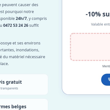
e peuvent causer des
est pourquoi notre
-10% su
sponible
24h/7
, y compris
Valable ent
au
0472 53 24 26
suffit
osoye et ses environs
ortantes, inondations,
é du matériel nécessaire
lace.
Menti
is gratuit
s transparents
rmes belges