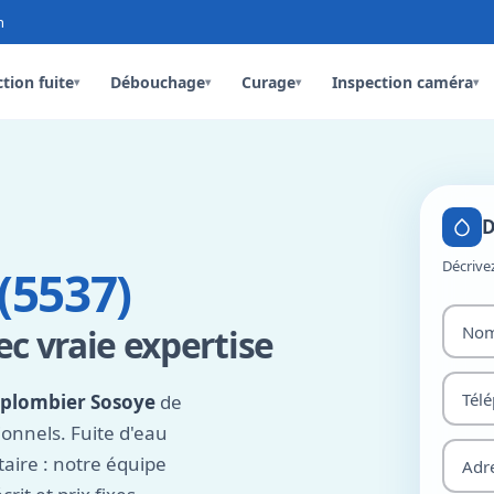
n
tion fuite
Débouchage
Curage
Inspection caméra
▾
▾
▾
▾
D
Décrive
(5537)
c vraie expertise
plombier Sosoye
de
ionnels. Fuite d'eau
aire : notre équipe