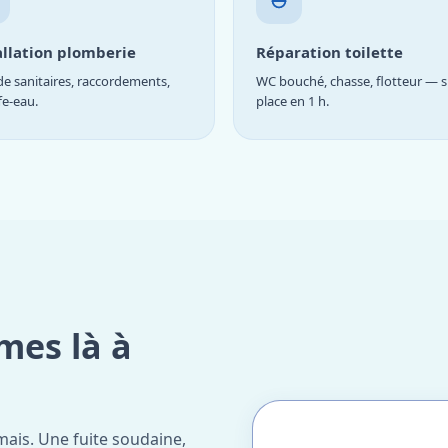
allation plomberie
Réparation toilette
e sanitaires, raccordements,
WC bouché, chasse, flotteur — s
fe-eau.
place en 1 h.
mes là à
ais. Une fuite soudaine,