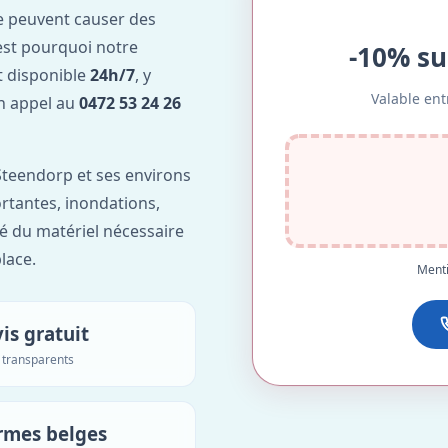
e peuvent causer des
est pourquoi notre
-10% su
t disponible
24h/7
, y
Valable ent
Un appel au
0472 53 24 26
teendorp et ses environs
ortantes, inondations,
é du matériel nécessaire
lace.
Menti
is gratuit
s transparents
rmes belges