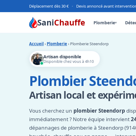
Déplacement dès 30 €
•
Devis annoncé avant interventio
Sani
Chauffe
Plomberie
Détec
▾
Accueil
›
Plomberie
› Plomberie Steendorp
Artisan disponible
Disponible chez vous à 4h10
Plombier Steendo
Artisan local et expéri
Vous cherchez un
plombier Steendorp
disp
immédiatement ? Notre équipe intervient
2
dépannages de plomberie à Steendorp (9140)