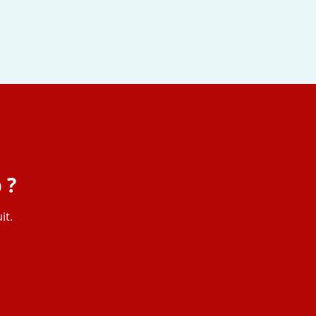
 ?
it.