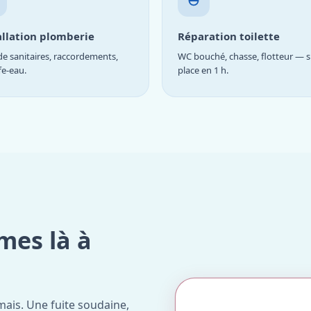
allation plomberie
Réparation toilette
e sanitaires, raccordements,
WC bouché, chasse, flotteur — s
fe-eau.
place en 1 h.
mes là à
ais. Une fuite soudaine,