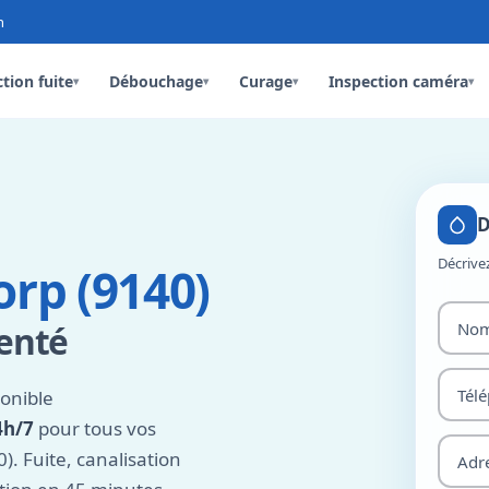
n
tion fuite
Débouchage
Curage
Inspection caméra
▾
▾
▾
▾
D
Décrive
rp (9140)
menté
onible
4h/7
pour tous vos
. Fuite, canalisation