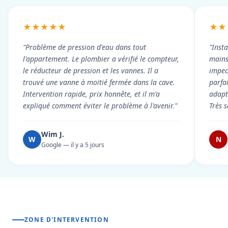
★★★★★
★★
"Problème de pression d'eau dans tout
"Inst
l'appartement. Le plombier a vérifié le compteur,
mains
le réducteur de pression et les vannes. Il a
impecc
trouvé une vanne à moitié fermée dans la cave.
parfa
Intervention rapide, prix honnête, et il m'a
adapt
expliqué comment éviter le problème à l'avenir."
Très s
Wim J.
W
N
Google — il y a 5 jours
ZONE D'INTERVENTION