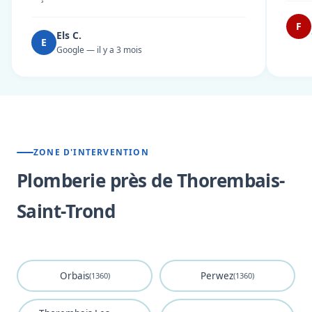
F
Els C.
E
Google — il y a 3 mois
ZONE D'INTERVENTION
Plomberie près de Thorembais-
Saint-Trond
Orbais
Perwez
(1360)
(1360)