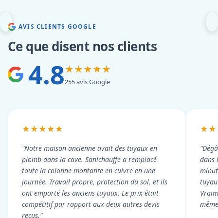
AVIS CLIENTS GOOGLE
Ce que disent nos clients
4.8
★★★★★
255 avis Google
★★★★★
★★
"Notre maison ancienne avait des tuyaux en
"Dégâ
plomb dans la cave. Sanichauffe a remplacé
dans 
toute la colonne montante en cuivre en une
minute
journée. Travail propre, protection du sol, et ils
tuyau 
ont emporté les anciens tuyaux. Le prix était
Vraim
compétitif par rapport aux deux autres devis
même 
reçus."