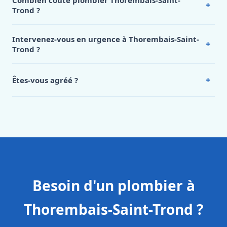
Combien coûte plombier Thorembais-Saint-
+
Trond ?
Nos tarifs sont publics et figurent dans le
tableau des prix
de notre hub service. Pour un devis personnalisé à
Intervenez-vous en urgence à Thorembais-Saint-
+
Thorembais-Saint-Trond, appelez le 0472 53 24 26.
Trond ?
Oui, 24h/7, y compris dimanches et jours fériés.
Intervention en moins de 45 minutes en zone urbaine.
+
Êtes-vous agréé ?
Oui. Sanichauffe est une entreprise enregistrée et assurée
en responsabilité civile professionnelle. Nos techniciens
sont formés aux normes belges (NBN, CERGA, STS 62).
Besoin d'un plombier à
Thorembais-Saint-Trond ?