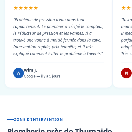
★★★★★
★★
"Problème de pression d'eau dans tout
"Inst
l'appartement. Le plombier a vérifié le compteur,
mains
le réducteur de pression et les vannes. Il a
impecc
trouvé une vanne à moitié fermée dans la cave.
parfa
Intervention rapide, prix honnête, et il m'a
adapt
expliqué comment éviter le problème à l'avenir."
Très s
Wim J.
W
N
Google — il y a 5 jours
ZONE D'INTERVENTION
Plomberie près de Thumaide