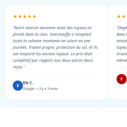
★★★★★
★★
"Notre maison ancienne avait des tuyaux en
"Dégâ
plomb dans la cave. Sanichauffe a remplacé
dans 
toute la colonne montante en cuivre en une
minute
journée. Travail propre, protection du sol, et ils
tuyau 
ont emporté les anciens tuyaux. Le prix était
Vraim
compétitif par rapport aux deux autres devis
même 
reçus."
F
Els C.
E
Google — il y a 3 mois