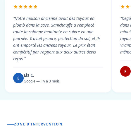
★★★★★
★★
"Notre maison ancienne avait des tuyaux en
"Dégâ
plomb dans la cave. Sanichauffe a remplacé
dans 
toute la colonne montante en cuivre en une
minute
journée. Travail propre, protection du sol, et ils
tuyau 
ont emporté les anciens tuyaux. Le prix était
Vraim
compétitif par rapport aux deux autres devis
même 
reçus."
F
Els C.
E
Google — il y a 3 mois
ZONE D'INTERVENTION