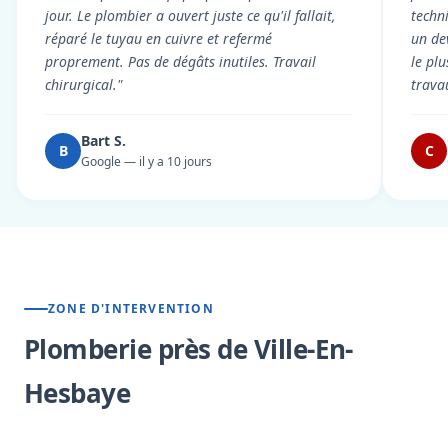
jour. Le plombier a ouvert juste ce qu'il fallait,
techni
réparé le tuyau en cuivre et refermé
un dev
proprement. Pas de dégâts inutiles. Travail
le pl
chirurgical."
trava
Bart S.
B
C
Google — il y a 10 jours
ZONE D'INTERVENTION
Plomberie près de Ville-En-
Hesbaye