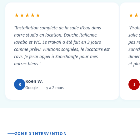
★★★★★
★★
"Installation complète de la salle d'eau dans
"Prob
notre studio en location. Douche italienne,
salle
lavabo et WC. Le travail a été fait en 3 jours
pas r
comme prévu. Finitions soignées, le locataire est
Sanic
ravi. Je ferai appel à Sanichauffe pour mes
dimen
autres biens."
et pl
Koen W.
K
I
Google — il y a 2 mois
ZONE D'INTERVENTION