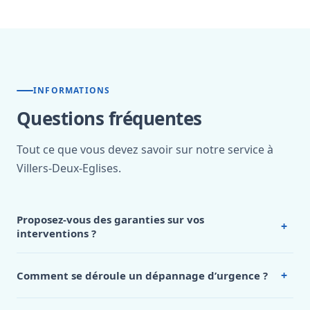
INFORMATIONS
Questions fréquentes
Tout ce que vous devez savoir sur notre service à
Villers-Deux-Eglises.
Proposez-vous des garanties sur vos
+
interventions ?
Oui, notre
plombier Villers Deux Eglises
garantit
l’ensemble de ses interventions.
Les travaux de plomberie
+
Comment se déroule un dépannage d’urgence ?
bénéficient d’une
garantie de 2 ans
sur la main-d’œuvre et
Lorsque vous contactez notre
plombier Villers Deux
les installations réalisées. Les pièces détachées et
Eglises
pour une urgence, nous commençons par évaluer