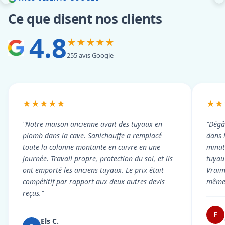
Ce que disent nos clients
4.8
★★★★★
255 avis Google
★★★★★
★★
"Notre maison ancienne avait des tuyaux en
"Dégâ
plomb dans la cave. Sanichauffe a remplacé
dans 
toute la colonne montante en cuivre en une
minute
journée. Travail propre, protection du sol, et ils
tuyau 
ont emporté les anciens tuyaux. Le prix était
Vraim
compétitif par rapport aux deux autres devis
même 
reçus."
F
Els C.