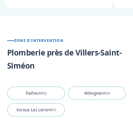
ZONE D'INTERVENTION
Plomberie près de Villers-Saint-
Siméon
Paifve
Wihogne
(4452)
(4452)
Voroux Lez Liers
(4451)