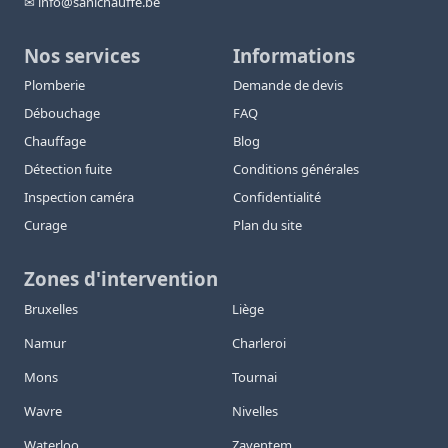
✉ info@sanichauffe.be
Nos services
Informations
Plomberie
Demande de devis
Débouchage
FAQ
Chauffage
Blog
Détection fuite
Conditions générales
Inspection caméra
Confidentialité
Curage
Plan du site
Zones d'intervention
Bruxelles
Liège
Namur
Charleroi
Mons
Tournai
Wavre
Nivelles
Waterloo
Zaventem