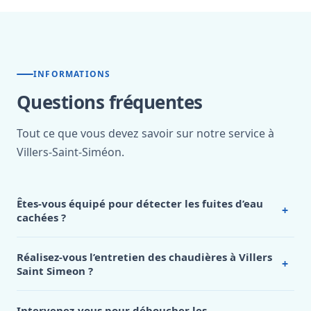
INFORMATIONS
Questions fréquentes
Tout ce que vous devez savoir sur notre service à
Villers-Saint-Siméon.
Êtes-vous équipé pour détecter les fuites d’eau
+
cachées ?
Notre
plombier Villers Saint Simeon
dispose d’un
équipement professionnel de pointe pour localiser
Réalisez-vous l’entretien des chaudières à Villers
+
précisément les fuites cachées.
Nous utilisons des
Saint Simeon ?
caméras d’inspection pour explorer l’intérieur des
Oui, notre
plombier Villers Saint Simeon
assure
canalisations, des détecteurs acoustiques pour repérer les
l’entretien annuel obligatoire de tous types de chaudières
Intervenez-vous pour déboucher les