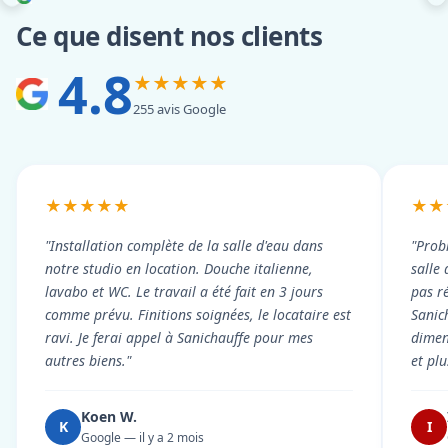
Ce que disent nos clients
4.8
★★★★★
255 avis Google
★★★★★
★★
"Installation complète de la salle d'eau dans
"Prob
notre studio en location. Douche italienne,
salle
lavabo et WC. Le travail a été fait en 3 jours
pas r
comme prévu. Finitions soignées, le locataire est
Sanic
ravi. Je ferai appel à Sanichauffe pour mes
dimen
autres biens."
et pl
Koen W.
K
I
Google — il y a 2 mois