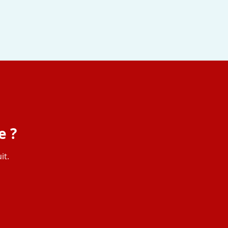
e ?
it.