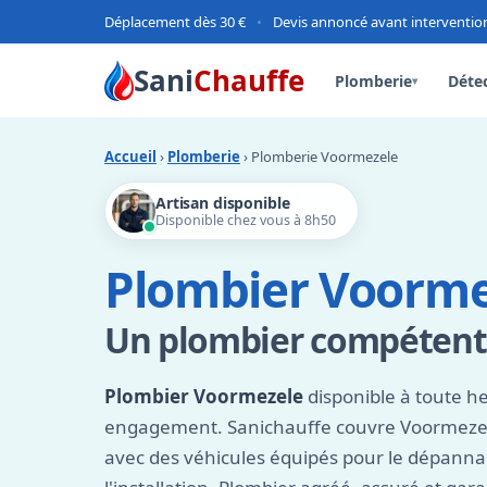
Déplacement dès 30 €
•
Devis annoncé avant interventio
Sani
Chauffe
Plomberie
Détec
▾
Accueil
›
Plomberie
› Plomberie Voormezele
Artisan disponible
Disponible chez vous à 8h50
Plombier Voorme
Un plombier compétent e
Plombier Voormezele
disponible à toute he
engagement. Sanichauffe couvre Voormezel
avec des véhicules équipés pour le dépan