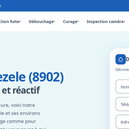
n
tion fuite
Débouchage
Curage
Inspection caméra
▾
▾
▾
▾
D
Décrive
zele (8902)
t réactif
ure, voici notre
e et ses environs
nage comme pour