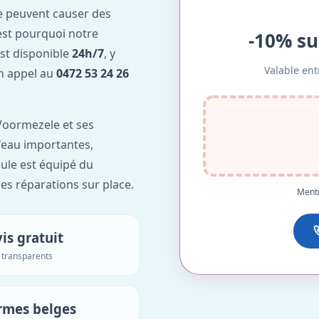
e peuvent causer des
est pourquoi notre
-10% su
st disponible
24h/7
, y
Valable ent
Un appel au
0472 53 24 26
Voormezele et ses
d'eau importantes,
ule est équipé du
des réparations sur place.
Menti
is gratuit
s transparents
rmes belges