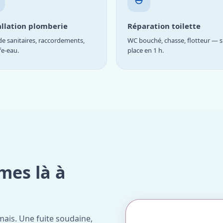
allation plomberie
Réparation toilette
e sanitaires, raccordements,
WC bouché, chasse, flotteur — s
fe-eau.
place en 1 h.
mes là à
ais. Une fuite soudaine,