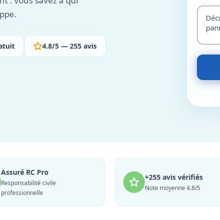
nt : vous savez à qui
appe.
atuit
4.8/5 — 255 avis
Assuré RC Pro
+255 avis vérifiés
Responsabilité civile
Note moyenne 4.8/5
professionnelle