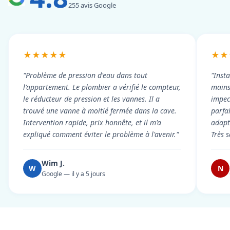
255 avis Google
★★★★★
★★
"Problème de pression d'eau dans tout
"Inst
l'appartement. Le plombier a vérifié le compteur,
mains
le réducteur de pression et les vannes. Il a
impecc
trouvé une vanne à moitié fermée dans la cave.
parfa
Intervention rapide, prix honnête, et il m'a
adapt
expliqué comment éviter le problème à l'avenir."
Très s
Wim J.
W
N
Google — il y a 5 jours