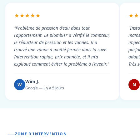
★★★★★
★★
"Problème de pression d'eau dans tout
"Inst
l'appartement. Le plombier a vérifié le compteur,
mains
le réducteur de pression et les vannes. Il a
impecc
trouvé une vanne à moitié fermée dans la cave.
parfa
Intervention rapide, prix honnête, et il m'a
adapt
expliqué comment éviter le problème à l'avenir."
Très s
Wim J.
W
N
Google — il y a 5 jours
ZONE D'INTERVENTION