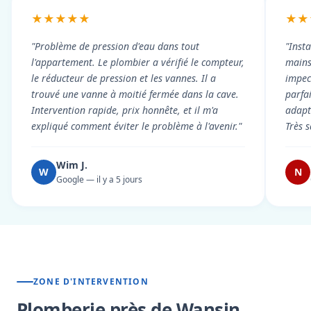
★★★★★
★★
"Problème de pression d'eau dans tout
"Inst
l'appartement. Le plombier a vérifié le compteur,
mains
le réducteur de pression et les vannes. Il a
impecc
trouvé une vanne à moitié fermée dans la cave.
parfa
Intervention rapide, prix honnête, et il m'a
adapt
expliqué comment éviter le problème à l'avenir."
Très s
Wim J.
W
N
Google — il y a 5 jours
ZONE D'INTERVENTION
Plomberie près de Wansin