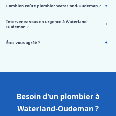
+
Combien coûte plombier Waterland-Oudeman ?
Nos tarifs sont publics et figurent dans le
tableau des prix
de notre hub service. Pour un devis personnalisé à
Intervenez-vous en urgence à Waterland-
+
Waterland-Oudeman, appelez le 0472 53 24 26.
Oudeman ?
Oui, 24h/7, y compris dimanches et jours fériés.
Intervention en moins de 45 minutes en zone urbaine.
+
Êtes-vous agréé ?
Oui. Sanichauffe est une entreprise enregistrée et assurée
en responsabilité civile professionnelle. Nos techniciens
sont formés aux normes belges (NBN, CERGA, STS 62).
Besoin d'un plombier à
Waterland-Oudeman ?