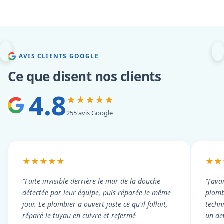
AVIS CLIENTS GOOGLE
Ce que disent nos clients
4.8
★★★★★
255 avis Google
★★★★★
★★
"Fuite invisible derrière le mur de la douche
"J'ava
détectée par leur équipe, puis réparée le même
plomb
jour. Le plombier a ouvert juste ce qu'il fallait,
techni
réparé le tuyau en cuivre et refermé
un dev