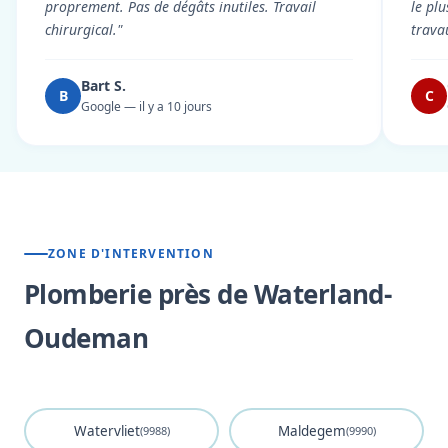
proprement. Pas de dégâts inutiles. Travail
le pl
chirurgical."
trava
Bart S.
B
C
Google — il y a 10 jours
ZONE D'INTERVENTION
Plomberie près de Waterland-
Oudeman
Watervliet
Maldegem
(9988)
(9990)