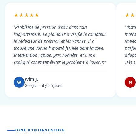
★★★★★
★★
"Problème de pression d'eau dans tout
"Inst
l'appartement. Le plombier a vérifié le compteur,
mains
le réducteur de pression et les vannes. Il a
impecc
trouvé une vanne à moitié fermée dans la cave.
parfa
Intervention rapide, prix honnête, et il m'a
adapt
expliqué comment éviter le problème à l'avenir."
Très s
Wim J.
W
N
Google — il y a 5 jours
ZONE D'INTERVENTION