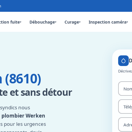
n
tion fuite
Débouchage
Curage
Inspection caméra
▾
▾
▾
▾
D
Décrive
 (8610)
te et sans détour
 syndics nous
,
plombier Werken
es pour les urgences