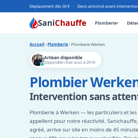
Déplacement dès 30 €
•
Devis annoncé avant interventio
Sani
Chauffe
Plomberie
Détec
▾
Accueil
›
Plomberie
› Plomberie Werken
Artisan disponible
Disponible chez vous à 2h10
Plombier Werken
Intervention sans atten
Plomberie à Werken — les particuliers et les
appellent pour notre réactivité. Sanichauffe
agréé, arrive sur site en moins de 45 minut