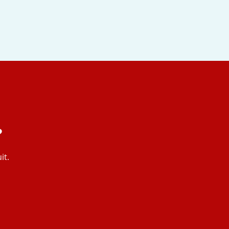
?
it.