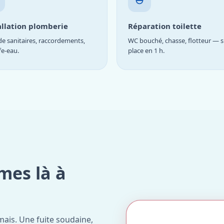
allation plomberie
Réparation toilette
e sanitaires, raccordements,
WC bouché, chasse, flotteur — s
fe-eau.
place en 1 h.
mes là à
ais. Une fuite soudaine,