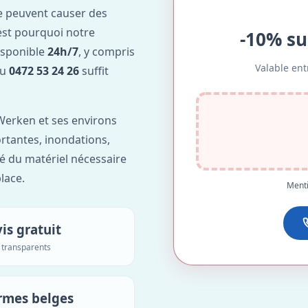
e peuvent causer des
est pourquoi notre
-10% su
isponible
24h/7
, y compris
Valable ent
au
0472 53 24 26
suffit
Werken et ses environs
ortantes, inondations,
é du matériel nécessaire
lace.
Menti
is gratuit
s transparents
rmes belges