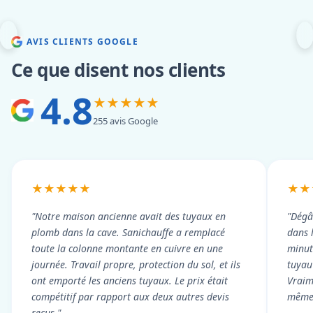
AVIS CLIENTS GOOGLE
Ce que disent nos clients
4.8
★★★★★
255 avis Google
★★★★★
★★
"Notre maison ancienne avait des tuyaux en
"Dégâ
plomb dans la cave. Sanichauffe a remplacé
dans 
toute la colonne montante en cuivre en une
minute
journée. Travail propre, protection du sol, et ils
tuyau 
ont emporté les anciens tuyaux. Le prix était
Vraim
compétitif par rapport aux deux autres devis
même 
reçus."