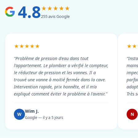
4.8
★★★★★
255 avis Google
★★★★★
★★
"Problème de pression d'eau dans tout
"Inst
l'appartement. Le plombier a vérifié le compteur,
mains
le réducteur de pression et les vannes. Il a
impecc
trouvé une vanne à moitié fermée dans la cave.
parfa
Intervention rapide, prix honnête, et il m'a
adapt
expliqué comment éviter le problème à l'avenir."
Très s
Wim J.
W
N
Google — il y a 5 jours