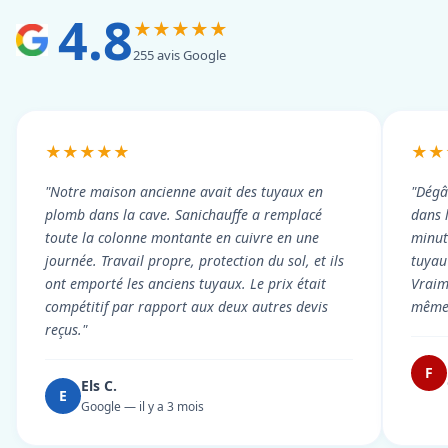
4.8
★★★★★
255 avis Google
★★★★★
★★
"Notre maison ancienne avait des tuyaux en
"Dégâ
plomb dans la cave. Sanichauffe a remplacé
dans 
toute la colonne montante en cuivre en une
minute
journée. Travail propre, protection du sol, et ils
tuyau 
ont emporté les anciens tuyaux. Le prix était
Vraim
compétitif par rapport aux deux autres devis
même 
reçus."
F
Els C.
E
Google — il y a 3 mois