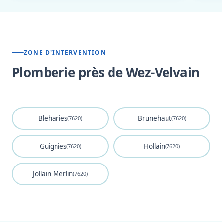
ZONE D'INTERVENTION
Plomberie près de Wez-Velvain
Bleharies
Brunehaut
(7620)
(7620)
Guignies
Hollain
(7620)
(7620)
Jollain Merlin
(7620)