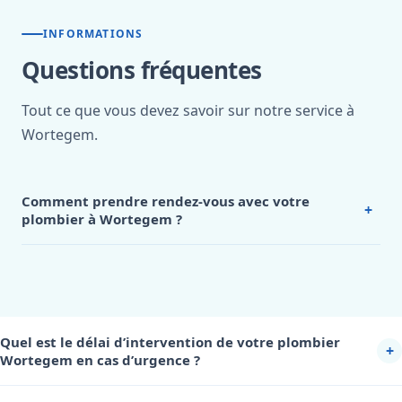
INFORMATIONS
Questions fréquentes
Tout ce que vous devez savoir sur notre service à
Wortegem.
Comment prendre rendez-vous avec votre
+
plombier à Wortegem ?
Prendre rendez-vous avec notre
plombier Wortegem
est
très simple.
Vous pouvez nous
appeler directement au ☎
0472 53 24 26
, notre ligne est disponible 24h/7 pour les
urgences et pendant les horaires de bureau pour les
rendez-vous planifiés. Lors de votre appel, décrivez
Quel est le délai d’intervention de votre plombier
brièvement votre problème ou votre projet, et nous
+
Wortegem en cas d’urgence ?
conviendrons ensemble d’un créneau d’intervention
Notre
plombier Wortegem
garantit une
intervention en moins
adapté à votre disponibilité. Pour les urgences, notre
de 45 minutes
pour toutes les urgences.
Disponible 24h/7, notre