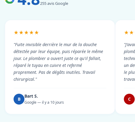
255 avis Google
★★★★★
★★
"Fuite invisible derrière le mur de la douche
"J'ava
détectée par leur équipe, puis réparée le même
plomb
jour. Le plombier a ouvert juste ce qu'il fallait,
techni
réparé le tuyau en cuivre et refermé
un dev
proprement. Pas de dégâts inutiles. Travail
le pl
chirurgical."
trava
Bart S.
B
C
Google — il y a 10 jours