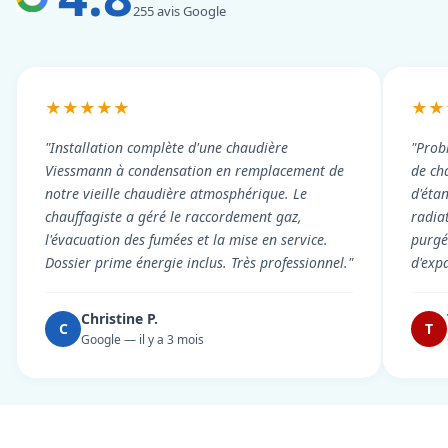
255 avis Google
★★★★★
★★
"Installation complète d'une chaudière
"Prob
Viessmann à condensation en remplacement de
de cha
notre vieille chaudière atmosphérique. Le
d'éta
chauffagiste a géré le raccordement gaz,
radiat
l'évacuation des fumées et la mise en service.
purgé 
Dossier prime énergie inclus. Très professionnel."
d'exp
Christine P.
C
T
Google — il y a 3 mois