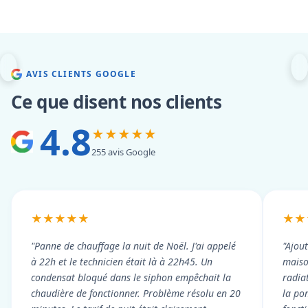
AVIS CLIENTS GOOGLE
Ce que disent nos clients
4.8
★★★★★
255 avis Google
★★★★★
★★
"Panne de chauffage la nuit de Noël. J'ai appelé
"Ajou
à 22h et le technicien était là à 22h45. Un
maiso
condensat bloqué dans le siphon empêchait la
radiat
chaudière de fonctionner. Problème résolu en 20
la po