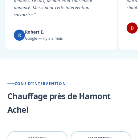
minutes. Le tarif de nuit était clairement
fonct
annoncé. Merci pour cette intervention
chant
salvatrice."
D
Robert E.
R
Google — il y a 3 mois
ZONE D'INTERVENTION
Chauffage près de Hamont
Achel