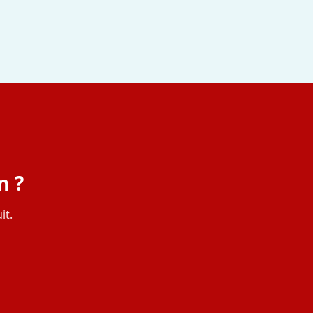
m ?
it.