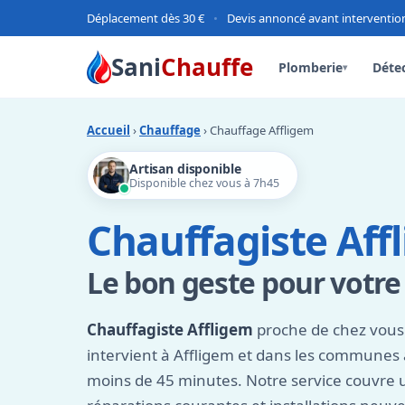
Déplacement dès 30 €
•
Devis annoncé avant interventio
Sani
Chauffe
Plomberie
Détec
▾
Accueil
›
Chauffage
› Chauffage Affligem
Artisan disponible
Disponible chez vous à 7h45
Chauffagiste Aff
Le bon geste pour votre 
Chauffagiste Affligem
proche de chez vous 
intervient à Affligem et dans les communes
moins de 45 minutes. Notre service couvre 