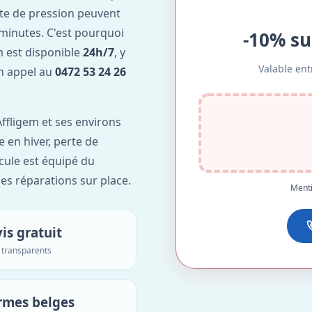
te de pression peuvent
minutes. C'est pourquoi
-10% su
m est disponible
24h/7
, y
Valable ent
Un appel au
0472 53 24 26
ffligem et ses environs
e en hiver, perte de
icule est équipé du
des réparations sur place.
Menti
is gratuit
s transparents
rmes belges