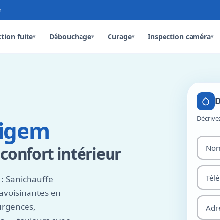
n
tion fuite
Débouchage
Curage
Inspection caméra
▾
▾
▾
▾
D
Décrive
ligem
confort intérieur
: Sanichauffe
 avoisinantes en
urgences,