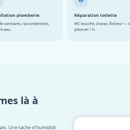
allation plomberie
Réparation toilette
e sanitaires, raccordements,
WC bouché, chasse, flotteur — s
fe-eau.
place en 1 h.
mes là à
ais. Une tache d'humidité