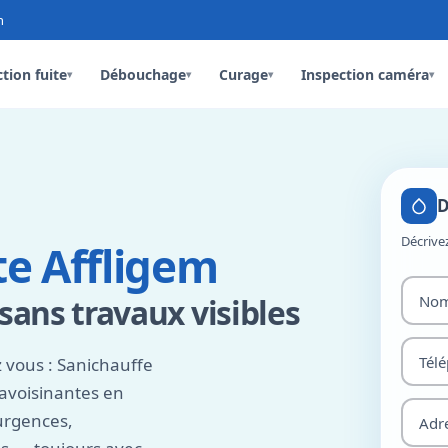
n
tion fuite
Débouchage
Curage
Inspection caméra
▾
▾
▾
▾
D
Décrive
te Affligem
 sans travaux visibles
 vous : Sanichauffe
 avoisinantes en
urgences,