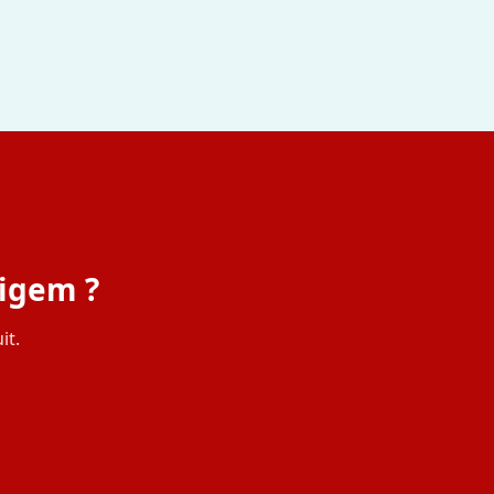
ligem ?
it.