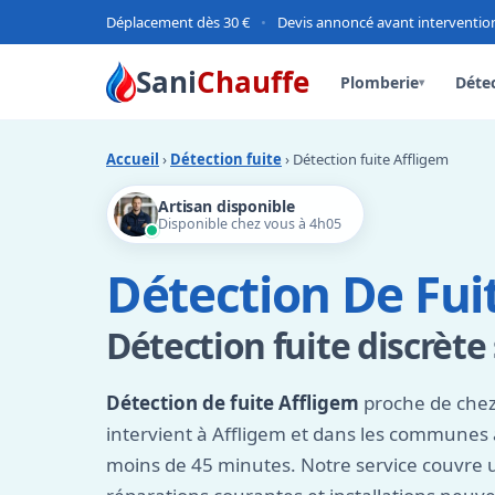
Déplacement dès 30 €
•
Devis annoncé avant interventio
Sani
Chauffe
Plomberie
Détec
▾
Accueil
›
Détection fuite
› Détection fuite Affligem
Artisan disponible
Disponible chez vous à 4h05
Détection De Fui
Détection fuite discrète
Détection de fuite Affligem
proche de chez
intervient à Affligem et dans les communes
moins de 45 minutes. Notre service couvre 