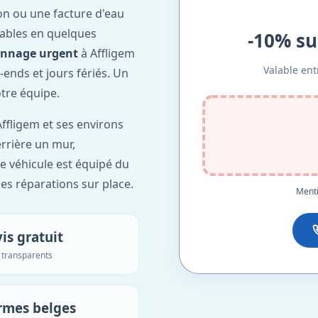
on ou une facture d'eau
ables en quelques
-10% su
annage urgent
à Affligem
Valable ent
-ends et jours fériés. Un
otre équipe.
ffligem et ses environs
errière un mur,
re véhicule est équipé du
des réparations sur place.
Menti
is gratuit
s transparents
rmes belges