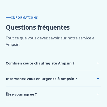
INFORMATIONS
Questions fréquentes
Tout ce que vous devez savoir sur notre service à
Ampsin.
+
Combien coûte chauffagiste Ampsin ?
Nos tarifs sont publics et figurent dans le
tableau des prix
de notre hub service. Pour un devis personnalisé à
+
Intervenez-vous en urgence à Ampsin ?
Ampsin, appelez le 0472 53 24 26.
Oui, 24h/7, y compris dimanches et jours fériés.
Intervention en moins de 45 minutes en zone urbaine.
+
Êtes-vous agréé ?
Oui. Sanichauffe est une entreprise enregistrée et assurée
en responsabilité civile professionnelle. Nos techniciens