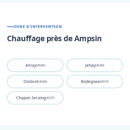
ZONE D'INTERVENTION
Chauffage près de Ampsin
Amay
Jehay
(4540)
(4540)
Ombret
Bodegnee
(4540)
(4537)
Chapon Seraing
(4537)