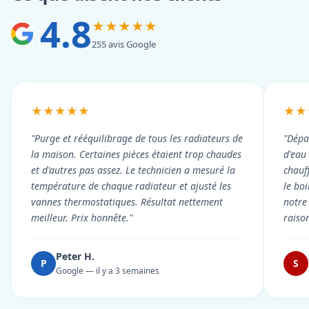
4.8
★★★★★
255 avis Google
★★★★★
★★
"Purge et rééquilibrage de tous les radiateurs de
"Dépa
la maison. Certaines pièces étaient trop chaudes
d'eau
et d'autres pas assez. Le technicien a mesuré la
chauf
température de chaque radiateur et ajusté les
le boi
vannes thermostatiques. Résultat nettement
notre
meilleur. Prix honnête."
raiso
Peter H.
P
S
Google — il y a 3 semaines