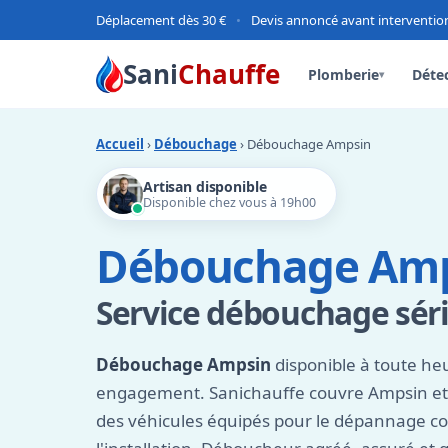
Déplacement dès 30 €
•
Devis annoncé avant interventio
Sani
Chauffe
Plomberie
Détec
▾
Accueil
›
Débouchage
› Débouchage Ampsin
Artisan disponible
Disponible chez vous à 19h00
Débouchage Am
Service débouchage séri
Débouchage Ampsin
disponible à toute heu
engagement. Sanichauffe couvre Ampsin et 
des véhicules équipés pour le dépannage 