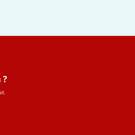
 ?
it.