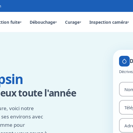
n
tion fuite
Débouchage
Curage
Inspection caméra
▾
▾
▾
▾
D
Décrive
psin
eux toute l'année
re, voici notre
ses environs avec
comme pour