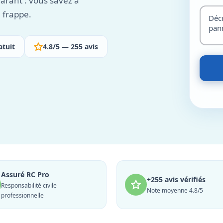
garant : vous savez à
 frappe.
atuit
4.8/5 — 255 avis
Assuré RC Pro
+255 avis vérifiés
Responsabilité civile
Note moyenne 4.8/5
professionnelle