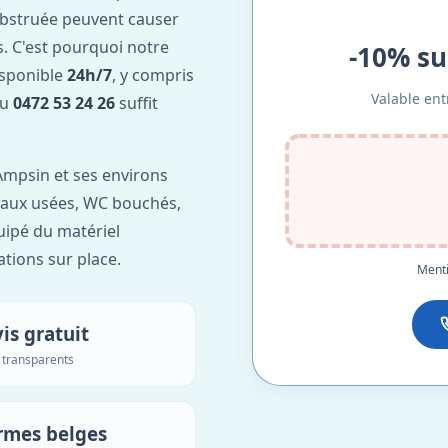
obstruée peuvent causer
. C'est pourquoi notre
-10% su
isponible
24h/7
, y compris
Valable ent
au
0472 53 24 26
suffit
mpsin et ses environs
'eaux usées, WC bouchés,
uipé du matériel
ations sur place.
Menti
is gratuit
s transparents
rmes belges