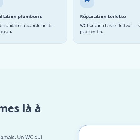
allation plomberie
Réparation toilette
e sanitaires, raccordements,
WC bouché, chasse, flotteur — s
fe-eau.
place en 1 h.
mes là à
jamais. Un WC qui