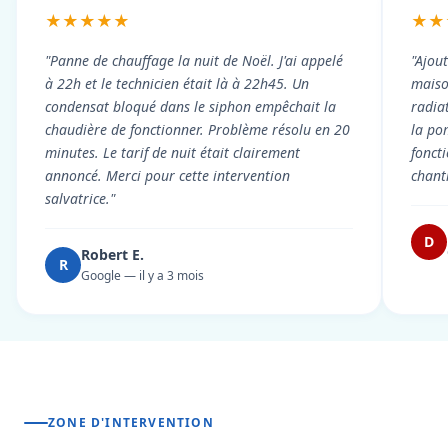
★★★★★
★★
"Panne de chauffage la nuit de Noël. J'ai appelé
"Ajou
à 22h et le technicien était là à 22h45. Un
maiso
condensat bloqué dans le siphon empêchait la
radiat
chaudière de fonctionner. Problème résolu en 20
la po
minutes. Le tarif de nuit était clairement
fonct
annoncé. Merci pour cette intervention
chant
salvatrice."
D
Robert E.
R
Google — il y a 3 mois
ZONE D'INTERVENTION