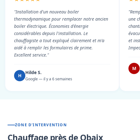
"Installation d'un nouveau boiler
"Remp
thermodynamique pour remplacer notre ancien
une c
boiler électrique. Économies d'énergie
chant
considérables depuis l'installation. Le
évacué
chauffagiste a tout expliqué clairement et m'a
et in
aidé à remplir les formulaires de prime.
Impec
Excellent service."
M
Hilde S.
H
Google — il y a 6 semaines
ZONE D'INTERVENTION
Chauffage près de Obaix