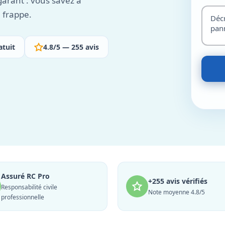
 garant : vous savez à
 frappe.
atuit
4.8/5 — 255 avis
Assuré RC Pro
+255 avis vérifiés
Responsabilité civile
Note moyenne 4.8/5
professionnelle