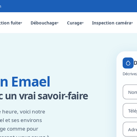
n
tion fuite
Débouchage
Curage
Inspection caméra
▾
▾
▾
▾
D
Décrive
en Emael
 un vrai savoir-faire
 heure, voici notre
 et ses environs
nage comme pour