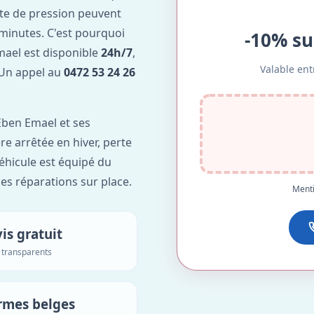
te de pression peuvent
minutes. C'est pourquoi
-10% su
ael est disponible
24h/7
,
Valable ent
. Un appel au
0472 53 24 26
Eben Emael et ses
re arrêtée en hiver, perte
véhicule est équipé du
des réparations sur place.
Menti
is gratuit
s transparents
rmes belges