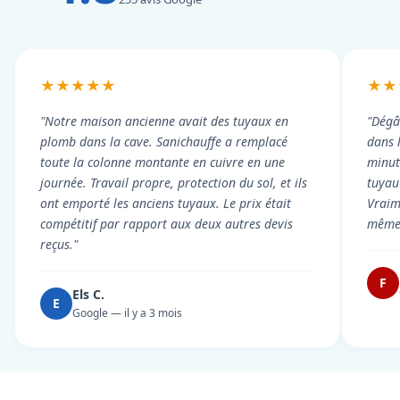
★★★★★
★★
"Notre maison ancienne avait des tuyaux en
"Dégâ
plomb dans la cave. Sanichauffe a remplacé
dans 
toute la colonne montante en cuivre en une
minute
journée. Travail propre, protection du sol, et ils
tuyau 
ont emporté les anciens tuyaux. Le prix était
Vraim
compétitif par rapport aux deux autres devis
même 
reçus."
F
Els C.
E
Google — il y a 3 mois