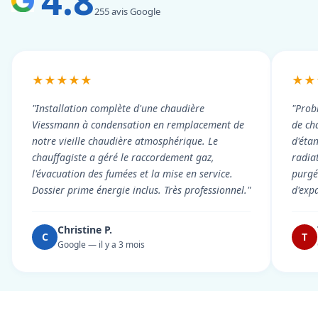
4.8
255 avis Google
★★★★★
★★
"Installation complète d'une chaudière
"Prob
Viessmann à condensation en remplacement de
de cha
notre vieille chaudière atmosphérique. Le
d'éta
chauffagiste a géré le raccordement gaz,
radiat
l'évacuation des fumées et la mise en service.
purgé 
Dossier prime énergie inclus. Très professionnel."
d'exp
Christine P.
C
T
Google — il y a 3 mois