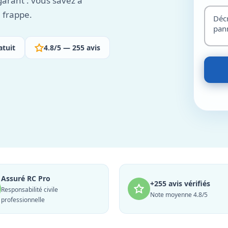
 garant : vous savez à
 frappe.
atuit
4.8/5 — 255 avis
Assuré RC Pro
+255 avis vérifiés
Responsabilité civile
Note moyenne 4.8/5
professionnelle