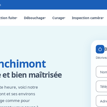
n
tion fuite
Débouchage
Curage
Inspection caméra
▾
▾
▾
▾
D
Décrive
anchimont
 et bien maîtrisée
te heure, voici notre
nt et ses environs
nage comme pour