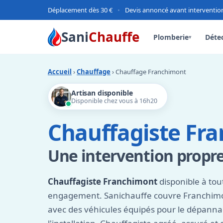
Déplacement dès 30 €
•
Devis annoncé avant interventio
Sani
Chauffe
Plomberie
Détec
▾
Accueil
›
Chauffage
› Chauffage Franchimont
Artisan disponible
Disponible chez vous à 16h20
Chauffagiste Fr
Une intervention propre
Chauffagiste Franchimont
disponible à tou
engagement. Sanichauffe couvre Franchimo
avec des véhicules équipés pour le dépan