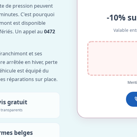
te de pression peuvent
minutes. C'est pourquoi
-10% su
mont est disponible
Valable ent
 fériés. Un appel au
0472
Franchimont et ses
re arrêtée en hiver, perte
véhicule est équipé du
des réparations sur place.
Menti
is gratuit
s transparents
rmes belges