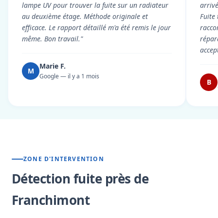
lampe UV pour trouver la fuite sur un radiateur
arriv
au deuxième étage. Méthode originale et
Fuite
efficace. Le rapport détaillé m'a été remis le jour
racco
même. Bon travail."
répar
accep
Marie F.
M
Google — il y a 1 mois
B
ZONE D'INTERVENTION
Détection fuite près de
Franchimont