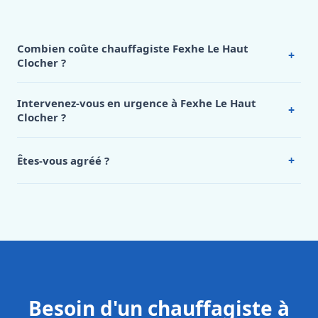
Combien coûte chauffagiste Fexhe Le Haut
+
Clocher ?
Nos tarifs sont publics et figurent dans le
tableau des prix
de notre hub service. Pour un devis personnalisé à Fexhe
Intervenez-vous en urgence à Fexhe Le Haut
+
Le Haut Clocher, appelez le 0472 53 24 26.
Clocher ?
Oui, 24h/7, y compris dimanches et jours fériés.
Intervention en moins de 45 minutes en zone urbaine.
+
Êtes-vous agréé ?
Oui. Sanichauffe est une entreprise enregistrée et assurée
en responsabilité civile professionnelle. Nos techniciens
sont formés aux normes belges (NBN, CERGA, STS 62).
Besoin d'un chauffagiste à